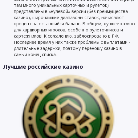
там много уникальных карточных и рулеток)
представлены в «нулевой» версии (без преимущества
казино), широчайшие диапазоны ставок, начисляют
процент на оставшийся баланс. В общем, лучшее казино
для хардкорных игроков, особенно рулеточников и
картёжников! К сожалению, заблокировано в РФ.
Последнее время у них также проблемы с выплатами -
длительные задержки, поэтому переношу казино в
самый конец списка.
Лучшие российские казино