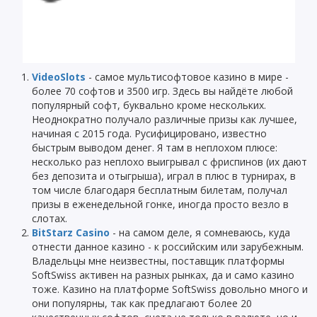
VideoSlots
- самое мультисофтовое казино в мире -
более 70 софтов и 3500 игр. Здесь вы найдёте любой
популярный софт, буквально кроме нескольких.
Неоднократно получало различные призы как лучшее,
начиная с 2015 года. Русифицировано, известно
быстрым выводом денег. Я там в неплохом плюсе:
несколько раз неплохо выигрывал с фриспинов (их дают
без депозита и отыгрыша), играл в плюс в турнирах, в
том числе благодаря бесплатным билетам, получал
призы в еженедельной гонке, иногда просто везло в
слотах.
BitStarz Casino
- на самом деле, я сомневаюсь, куда
отнести данное казино - к российским или зарубежным.
Владельцы мне неизвестны, поставщик платформы
SoftSwiss активен на разных рынках, да и само казино
тоже. Казино на платформе SoftSwiss довольно много и
они популярны, так как предлагают более 20