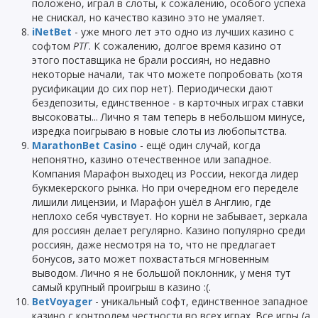
положено, играл в слоты, к сожалению, особого успеха
не снискал, но качество казино это не умаляет.
iNetBet
- уже много лет это одно из лучших казино с
софтом
РТГ
. К сожалению, долгое время казино от
этого поставщика не брали россиян, но недавно
некоторые начали, так что можете попробовать (хотя
русификации до сих пор нет). Периодически дают
бездепозиты, единственное - в карточных играх ставки
высоковаты... Лично я там теперь в небольшом минусе,
изредка поигрываю в новые слоты из любопытства.
MarathonBet Casino
- ещё один случай, когда
непонятно, казино отечественное или западное.
Компания Марафон выходец из России, некогда лидер
букмекерского рынка. Но при очередном его переделе
лишили лицензии, и Марафон ушёл в Англию, где
неплохо себя чувствует. Но корни не забывает, зеркала
для россиян делает регулярно. Казино популярно среди
россиян, даже несмотря на то, что не предлагает
бонусов, зато может похвастаться мгновенным
выводом. Лично я не большой поклонник, у меня тут
самый крупный проигрыш в казино :(.
BetVoyager
- уникальный софт, единственное западное
казино с контролем честности во всех играх. Все игры (а