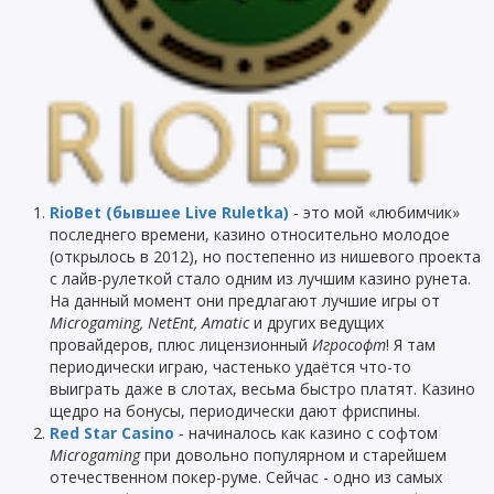
RioBet (бывшее Live Ruletka)
- это мой «любимчик»
последнего времени, казино относительно молодое
(открылось в 2012), но постепенно из нишевого проекта
с лайв-рулеткой стало одним из лучшим казино рунета.
На данный момент они предлагают лучшие игры от
Microgaming, NetEnt, Amatic
и других ведущих
провайдеров, плюс лицензионный
Игрософт
! Я там
периодически играю, частенько удаётся что-то
выиграть даже в слотах, весьма быстро платят. Казино
щедро на бонусы, периодически дают фриспины.
Red Star Casino
- начиналось как казино с софтом
Microgaming
при довольно популярном и старейшем
отечественном покер-руме. Сейчас - одно из самых