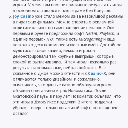
игроки. У меня там вполне приличные результаты игры,
в основном оставался в плюсе даже без бонусов.
Joy Casino
уже стало мемом из-за назойливой рекламы
в пиратских фильмах. Можно спорить о рекламной
политике казино, но само заведение неплохое. Они
первыми в рунете предложили софт
NetEnt, Playtech
, и
одни из первых -
NYX
, также есть
Microgaming
и ещё
несколько десятков менее известных имён. Достойное
мультисофтовое казино, немало игроков
демонстрировали там крупные выигрыши, которые
спокойно выплачивались. Я там играл несколько раз,
результаты нормальные, небольшой плюс. Всё
сказанное о Джое можно отнести и к
Casino-X
, они
отличаются только дизайном. К сожалению,
выяснилось, что данные казино обманули игроков,
объявив о легальных играх Новоматика. После
мхатовской паузы в пару лет Новоматик объявил, что
эти игры в Джое/Иксе подделки! В итоге подделки
убрали, теперь только легальный софт, но осадочек
остался.