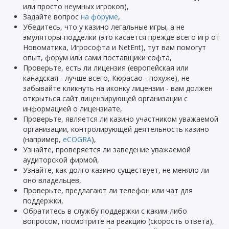
или просто неумных игроков),
Задайте вопрос
на форуме
,
Убедитесь, что у казино легальные игры, а не
эмуляторы-подделки (это касается прежде всего игр от
Новоматика, Игрософта и NetEnt), тут вам помогут
опыт, форум или сами поставщики софта,
Проверьте, есть ли лицензия (европейская или
канадская - лучше всего, Кюрасао - похуже), не
забывайте кликнуть на иконку лицензии - вам должен
открыться сайт лицензирующей организации с
информацией о лицензиате,
Проверьте, является ли казино участником уважаемой
организации, контролирующей деятельность казино
(например,
eCOGRA
),
Узнайте, проверяется ли заведение уважаемой
аудиторской фирмой,
Узнайте, как долго казино существует, не меняло ли
оно владельцев,
Проверьте, предлагают ли телефон или чат для
поддержки,
Обратитесь в службу поддержки с каким-либо
вопросом, посмотрите на реакцию (скорость ответа),