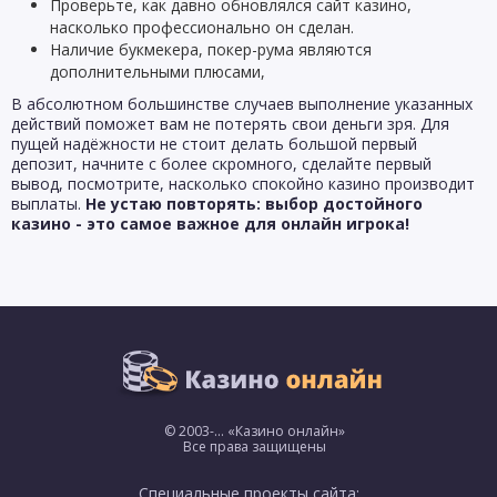
Проверьте, как давно обновлялся сайт казино,
насколько профессионально он сделан.
Наличие букмекера, покер-рума являются
дополнительными плюсами,
В абсолютном большинстве случаев выполнение указанных
действий поможет вам не потерять свои деньги зря. Для
пущей надёжности не стоит делать большой первый
депозит, начните с более скромного, сделайте первый
вывод, посмотрите, насколько спокойно казино производит
выплаты.
Не устаю повторять: выбор достойного
казино - это самое важное для онлайн игрока!
© 2003-... «Казино онлайн»
Все права защищены
Специальные проекты сайта: