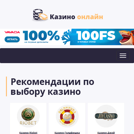
Toggl
navig
Рекомендации по
выбору казино