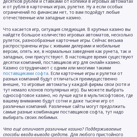
десятков рублей и ставками от копейки в игровых автоматах
и от рубля в карточных играх, рулетке. Ну а если особых
ограничений по финансам нет, то вам подойдут любые
отечественные или западные казино.
Что касается игр, ситуация следующая. В крупных казино вы
найдёте большое количество игровых автоматов, несколько
рулеток, разнообразные карточные игры. Сейчас весьма
распространены игры с живыми дилерами и мобильные
версии, опять же, в нормальных заведения как рунета, так и
западных, они присутствуют. В настоящее время существуют
десятки компаний, поставщиков игр для онлайн казино.
Казино сотрудничают с одним или многими такими
поставщиками софта
. Если карточные игры и рулетки от
разных компаний будут отличаться преимущественно
внешне, то игровые автоматы у каждой фирмы свои (хотя и
тут немало клонов популярных игр). Вы можете выбрать
однософтовое казино, но лучше идти в мультисофтовое, где
вашему вниманию будут сотни и даже тысячи игр от
различных компаний. Различные сайты могут предолжить
самые разные комбинации поставщиков софта, тут надо
выбирать своих любимых.
Что ещё отличает различные казино? Поддерживаемые
способы ввода-вывода средств.
Для любого пристойного