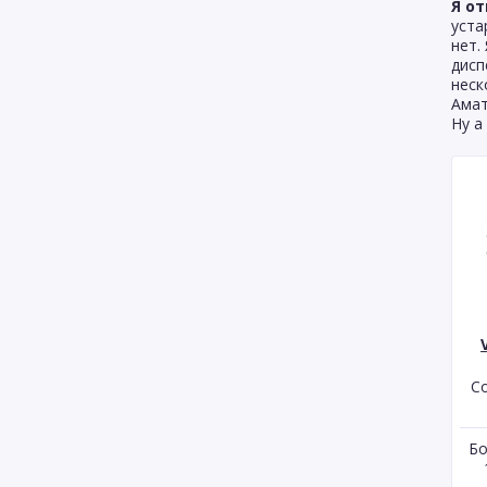
Я о
уста
нет.
дисп
неск
Амат
Ну а
Со
Бо