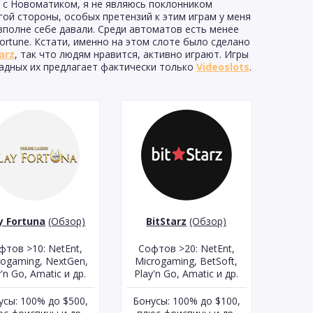
ае с Новоматиком, я не являюсь поклонником
гой стороны, особых претензий к этим играм у меня
вполне себе давали. Среди автоматов есть менее
ortune. Кстати, именно на этом слоте было сделано
arz
, так что людям нравится, активно играют. Игры
падных их предлагает фактически только
Videoslots
.
y Fortuna
(Обзор)
BitStarz
(Обзор)
фтов >10: NetEnt,
Софтов >20: NetEnt,
rogaming, NextGen,
Microgaming, BetSoft,
y'n Go, Amatic и др.
Play'n Go, Amatic и др.
усы: 100% до $500,
Бонусы: 100% до $100,