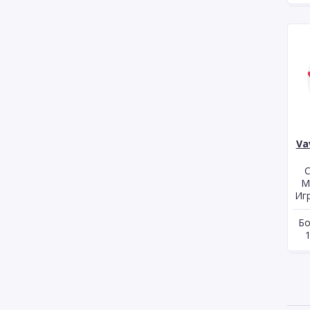
Va
С
M
Игр
Бо
1