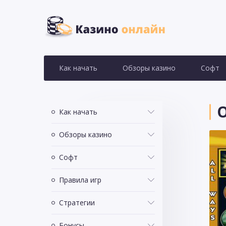
Как начать
Обзоры казино
Софт
О
Как начать
Обзоры казино
Софт
Правила игр
Стратегии
Бонусы