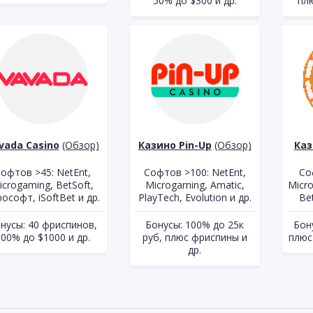
50% до $300 и др.
пл
vada Casino
(Обзор)
Казино Pin-Up
(Обзор)
Каз
офтов >45: NetEnt,
Софтов >100: NetEnt,
Со
icrogaming, BetSoft,
Microgaming, Amatic,
Micr
ософт, iSoftBet и др.
PlayTech, Evolution и др.
Bet
нусы: 40 фриспинов,
Бонусы: 100% до 25к
Бон
00% до $1000 и др.
руб, плюс фриспины и
плюс
др.