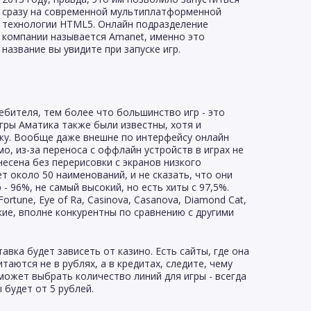
сразу на современной мультиплатформенной
технологии HTML5. Онлайн подразделение
компании называется Amanet, именно это
название вы увидите при запуске игр.
бителя, тем более что большинство игр - это
гры Аматика также были известны, хотя и
ку. Вообще даже внешне по интерфейсу онлайн
мо, из-за переноса с оффлайн устройств в играх не
несена без перерисовки с экранов низкого
т около 50 наименований, и не сказать, что они
- 96%, не самый высокий, но есть хиты с 97,5%.
ortune, Eye of Ra, Casinova, Casanova, Diamond Cat,
пкие, вполне конкурентны по сравнению с другими
тавка будет зависеть от казино. Есть сайты, где она
итаются не в рублях, а в кредитах, следите, чему
 может выбрать количество линий для игры - всегда
 будет от 5 рублей.