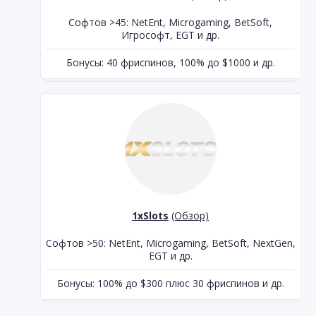
Софтов >45: NetEnt, Microgaming, BetSoft,
Игрософт, EGT и др.
Бонусы: 40 фриспинов, 100% до $1000 и др.
1xSlots
(Обзор)
Софтов >50: NetEnt, Microgaming, BetSoft, NextGen,
EGT и др.
Бонусы: 100% до $300 плюс 30 фриспинов и др.