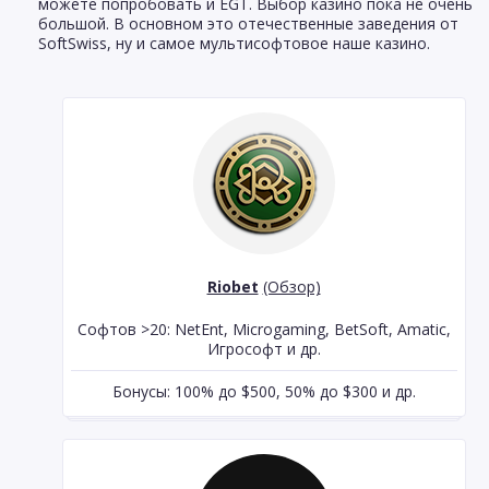
можете попробовать и EGT. Выбор казино пока не очень
большой. В основном это отечественные заведения от
SoftSwiss, ну и самое мультисофтовое наше казино.
Riobet
(Обзор)
Софтов >20: NetEnt, Microgaming, BetSoft, Amatic,
Игрософт и др.
Бонусы: 100% до $500, 50% до $300 и др.