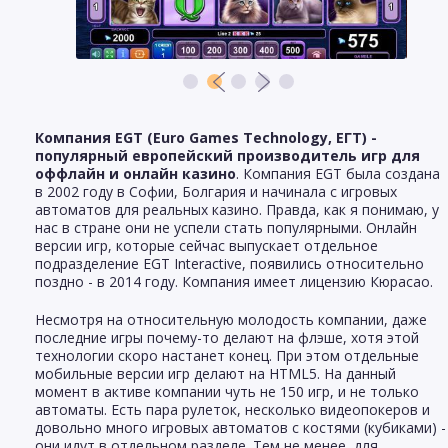
Компания EGT (Euro Games Technology, ЕГТ) -
популярный европейский производитель игр для
оффлайн и онлайн казино
. Компания EGT была создана
в 2002 году в Софии, Болгария и начинала с игровых
автоматов для реальных казино. Правда, как я понимаю, у
нас в стране они не успели стать популярными. Онлайн
версии игр, которые сейчас выпускает отдельное
подразделение EGT Interactive, появились относительно
поздно - в 2014 году. Компания имеет лицензию Кюрасао.
Несмотря на относительную молодость компании, даже
последние игры почему-то делают на флэше, хотя этой
технологии скоро настанет конец. При этом отдельные
мобильные версии игр делают на HTML5. На данный
момент в активе компании чуть не 150 игр, и не только
автоматы. Есть пара рулеток, несколько видеопокеров и
довольно много игровых автоматов с костями (кубиками) -
они идут в отдельном разделе. Тем не менее, для