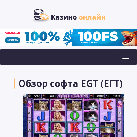
Toggl
navig
Обзор софта EGT (ЕГТ)