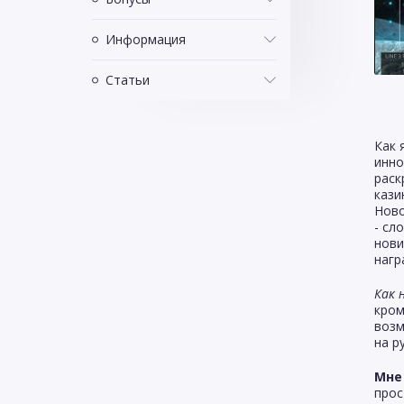
Информация
Статьи
Как 
инно
раск
кази
Ново
- сл
нови
нагр
Как 
кром
возм
на р
Мне 
прос