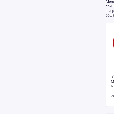
Меня
при 
в иг
софт
С
M
N
Бо