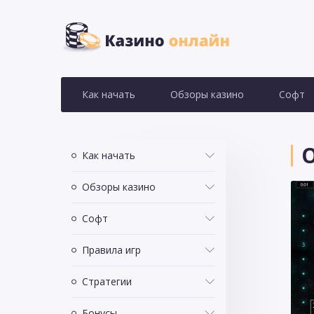
Как начать
Обзоры казино
Софт
О
Как начать
Обзоры казино
Софт
Правила игр
Стратегии
Бонусы