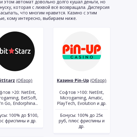
 при этом автомат довольно долго кушал деньги, но
уску, которая с лихвой всё возвращала. Дисперсия
насыпать, что многим нравится. Казино с этим
е, кому интересно, выбираем ниже.
itStarz
(Обзор)
Казино Pin-Up
(Обзор)
фтов >20: NetEnt,
Софтов >100: NetEnt,
rogaming, BetSoft,
Microgaming, Amatic,
'n Go, Endorphina...
PlayTech, Evolution и др.
усы: 100% до $100,
Бонусы: 100% до 25к
юс фриспины и др.
руб, плюс фриспины и
др.