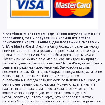
К платёжным системам, одинаково популярным как в
российских, так и зарубежных казино относятся
банковские карты. Точнее, две платёжные системы -
VISA и MasterCard.
И если в быту большой разницы между
ними нет, то вот для игроков интернет казино не все карты
одинаково полезны! Выбор онлайн игрока - карты VISA от
Classic и выше. Дело в том, что с Виза Электрон вы вряд ли
сможете сделать депозит, а вот на МастерКард нельзя снять
деньги (за редкими исключениями). Банковские карты,
несомненно, самый выгодный вариант ввода-вывода. Многие
банки выдают карты бесплатно и без годового
обслуживания, всегда есть возможность пополнить карту и
снять с неё деньги без комиссии. Можно открыть карту в
валюте игры и даже если валюта казино отличается, то
комиссии за конвертацию невелики. Рекомендуется
использовать дебетовую карту, это безопаснее. Кстати,
системы безопасности онлайн казино настолько хороши, что