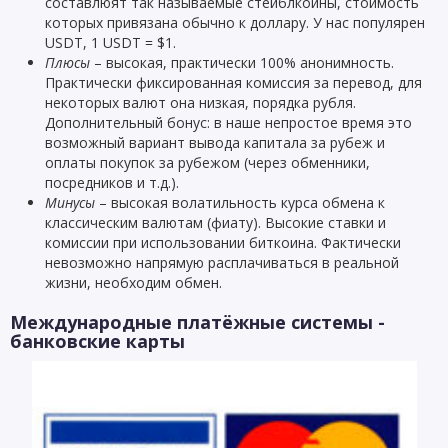
составлюят так называемые стейблкоины, стоимость
которых привязана обычно к доллару. У нас популярен
USDT, 1 USDT = $1.
Плюсы
– высокая, практически 100% анонимность.
Практически фиксированная комиссия за перевод, для
некоторых валют она низкая, порядка рубля.
Дополнительный бонус: в наше непростое время это
возможный вариант вывода капитала за рубеж и
оплаты покупок за рубежом (через обменники,
посредников и т.д.).
Минусы
– высокая волатильность курса обмена к
классическим валютам (фиату). Высокие ставки и
комиссии при использовании биткоина. Фактически
невозможно напрямую расплачиваться в реальной
жизни, необходим обмен.
Международные платёжные системы -
банковские карты