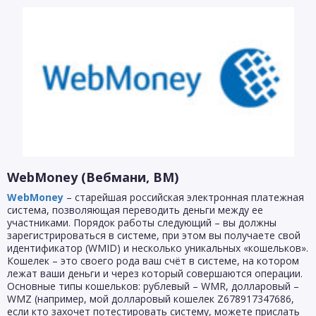
WebMoney (Вебмани, ВМ)
WebMoney
– старейшая российская электронная платежная
система, позволяющая переводить деньги между ее
участниками. Порядок работы следующий – вы должны
зарегистрироваться в системе, при этом вы получаете свой
идентификатор (WMID) и несколько уникальных «кошельков».
Кошелек – это своего рода ваш счёт в системе, на котором
лежат ваши деньги и через который совершаются операции.
Основные типы кошельков: рублевый – WMR, долларовый –
WMZ (например, мой долларовый кошелек Z678917347686,
если кто захочет потестировать систему, можете прислать