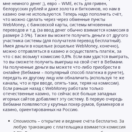
мне немного денег ;), евро – WME, есть для гривен,
белорусских рублей и даже золота и биткоинов, но нам в
казино они не используются. Теперь надо пополнить счёт,
что можно сделать через через обменные пункты
WebMoney, с банковской карты, системы мгновенных
переводов и т.д. (за ввод денег обычно взимается комиссия в
размере 2-5%). Также вы можете получить деньги от другого
участника системы (для получателя перевод бесплатный).
Имея деньги в кошельке (кошельке WebMoney, конечно),
можно отправляться в казино и осуществлять платёж, за
что с вас возьмут комиссию 0,8%. Если вам удастся выиграть,
то вы сможете получить выигрыш на свой счет в Вебмани.
На полученные деньги вы можете что-либо приобрести в
онлайне (Вебмани – популярный способ платежа в рунете),
передать их другому лицу или обналичить (используя те же
каналы, что и при вводе, опять-таки, теряя на комиссии).
Если раньше назад с WebMoney работали только
отечественные казино, то сейчас всё больше западных
игорных сайтов добавляют эту систему. В первую очередь
Вебмани появляются у крупных покер-румов, букмекеров и
казино, ориентированных на Россию.
Стоимость
– открытие и ведение счёта бесплатно. За
любую транзакцию с плательщика взимается комиссия