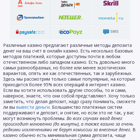
Различные казино предлагают различные методы депозита
денег на ваш счёт в онлайн казино. Есть несколько базовых
методов платежей, которые доступны почти в любом
отечественном либо западном казино. Есть довольно много
самых разнообразных, но более или менее экзотических
вариантов, опять же как отечественных, так и зарубежных.
Здесь мы рассмотрим только самые популярные, на которые
приходится более 95% всех операций в интернет казино.
Если вы хотите использовать другие способы, то и сами,
наверное, знаете, что они собой представляют. Хочу только
заметить, что делая депозит, надо сразу понимать, сможете
ли вы
вывести деньги
. Большинство платёжных систем
поддерживают и депозит, и снятие, но если это не так, у вас
могут возникнуть проблемы.
Во всех случаях ввод денег
происходит мгновенно (до минуты), а также казино за очень
редкими исключениями не берут комиссии за внесение денег.
В
казино обычно есть минимальная сумма депозита, чаще