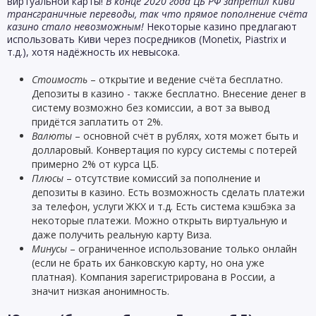
виртуальной карты!
В конце 2020 года ЦБ РФ запретил Киви
трансграничные переводы, так что прямое пополнение счёта
казино стало невозможным!
Некоторые казино предлагают
использовать Киви через посредников (Monetix, Piastrix и
т.д.), хотя надёжность их невысока.
Стоимость
– открытие и ведение счёта бесплатно.
Депозиты в казино - также бесплатно. Внесение денег в
систему возможно без комиссии, а вот за вывод
придётся заплатить от 2%.
Валюты
– основной счёт в рублях, хотя может быть и
долларовый. Конвертация по курсу системы с потерей
примерно 2% от курса ЦБ.
Плюсы
– отсутствие комиссий за пополнение и
депозиты в казино. Есть возможность сделать платежи
за телефон, услуги ЖКХ и т.д. Есть система кэшбэка за
некоторые платежи. Можно открыть виртуальную и
даже получить реальную карту Виза.
Минусы
– ограниченное использование только онлайн
(если не брать их банковскую карту, но она уже
платная). Компания зарегистрирована в России, а
значит низкая анонимность.