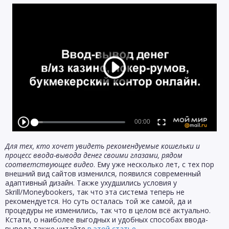
Для тех, кто хочет увидеть рекомендуемые кошельки и
процесс ввода-вывода денег своими глазами, рядом
соответствующее видео
. Ему уже несколько лет, с тех пор
внешний вид сайтов изменился, появился современный
адаптивный дизайн. Также ухудшились условия у
Skrill/Moneybookers, так что эта система теперь не
рекомендуется. Но суть осталась той же самой, да и
процедуры не изменились, так что в целом всё актуально.
Кстати, о наиболее выгодных и удобных способах ввода-
вывода также читайте
в этой статье
.