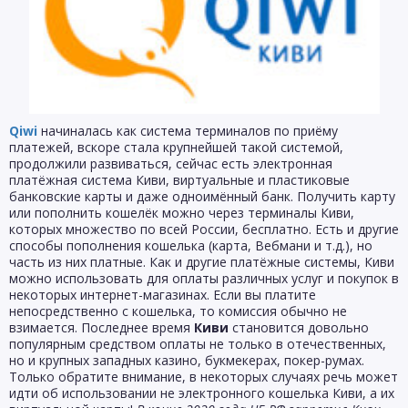
Qiwi
начиналась как система терминалов по приёму
платежей, вскоре стала крупнейшей такой системой,
продолжили развиваться, сейчас есть электронная
платёжная система Киви, виртуальные и пластиковые
банковские карты и даже одноимённый банк. Получить карту
или пополнить кошелёк можно через терминалы Киви,
которых множество по всей России, бесплатно. Есть и другие
способы пополнения кошелька (карта, Вебмани и т.д.), но
часть из них платные. Как и другие платёжные системы, Киви
можно использовать для оплаты различных услуг и покупок в
некоторых интернет-магазинах. Если вы платите
непосредственно с кошелька, то комиссия обычно не
взимается. Последнее время
Киви
становится довольно
популярным средством оплаты не только в отечественных,
но и крупных западных казино, букмекерах, покер-румах.
Только обратите внимание, в некоторых случаях речь может
идти об использовании не электронного кошелька Киви, а их