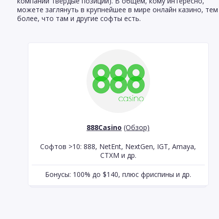
компании твёрдые позиции). В общем, кому интересно,
можете заглянуть в крупнейшее в мире онлайн казино, тем
более, что там и другие софты есть.
888Casino
(Обзор)
Софтов >10: 888, NetEnt, NextGen, IGT, Amaya,
CTXM и др.
Бонусы: 100% до $140, плюс фриспины и др.