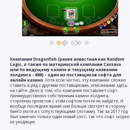
Компания Dragonfish (ранее известная как Random
Logic, а также по материнской компании Cassava
или по ведущему казино и текущему названию
холдинга - 888) - один из поставщиков софта для
онлайн казино
. Хотя если честно, эту компанию сложно
ставить в ряд с другими поставщиками, описанными здесь
на сайте. Дело в том, что компания поставляет софт
преимущественно собственным казино холдинга,
сторонних проектов с этим софтом почти не найдёте. И
вообще последнее время они больше смотрят в сторону
бинго (хотя и с сопутствующими слотами). Так за 2017 год
был замечен только один новый слот, так что софт скорее
из уходящих.