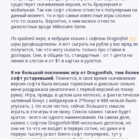
существует скачиваемая версия, есть браузерная и
мобильная. Так как софт сложно отнести к популярным на
данный момент, то и про самые известные игры сложно
что-то сказать. Вероятно, к ним можно отнести
джекпотные вроде Millionaire Genie.
По крайней мере, в ведущем казино с софтом Dragonfish
888
игры русифицированы
. А вот сыграть на рубли у вас вряд ли
получится, так что могу сказать только про ставки в
долларах. Они, в общем-то, стандартные - от 1 цента на
линию в слотах и от $1 в картах и рулетке.
Я не большой поклонник игр от Dragonfish, тем более
софт устаревший
. Помнится, в своё время скачиваемая
версия софта была весьма тормозная и довольно сильно
меня раздражала (аналогично с первой версией их покер-
рума). Игра, правда, в целом шла неплохо, а фантастически
халявный бонус с вейджером в 2*бонус в 888 нельзя было
упускать ;). Но если честно, сейчас большого смысла
играть в эти игры я не вижу. Список казино также будет
краток - всего из одного наименования. На самом деле,
казино с софтом Dragonfish/888 несколько десятков, но
они не то что не входят в первую сотню, но даже и в
первую тысячу (а вот бинго-софт популярнее, тут у