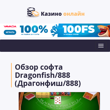
Toggl
navig
Обзор софта
Dragonfish/888
(Драгонфиш/888)