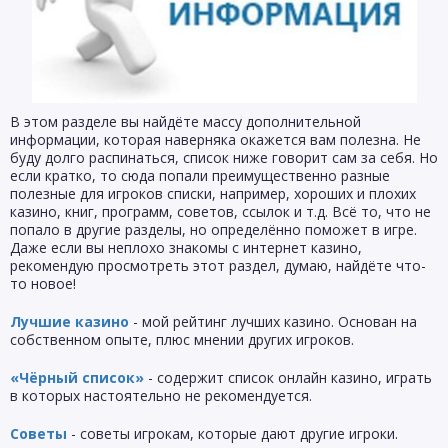
В этом разделе вы найдёте массу дополнительной
информации, которая наверняка окажется вам полезна. Не
буду долго распинаться, список ниже говорит сам за себя. Но
если кратко, то сюда попали преимущественно разные
полезные для игроков списки, например, хороших и плохих
казино, книг, программ, советов, ссылок и т.д. Всё то, что не
попало в другие разделы, но определённо поможет в игре.
Даже если вы неплохо знакомы с интернет казино,
рекомендую просмотреть этот раздел, думаю, найдёте что-
то новое!
Лучшие казино
- мой рейтинг лучших казино. Основан на
собственном опыте, плюс мнении других игроков.
«Чёрный список»
- содержит список онлайн казино, играть
в которых настоятельно не рекомендуется.
Советы
- советы игрокам, которые дают другие игроки.