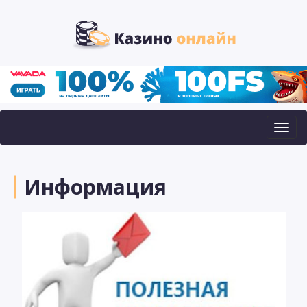
Toggl
navig
Информация