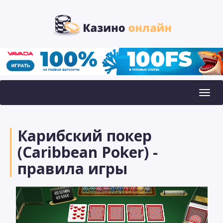
Toggl
navig
Карибский покер
(Caribbean Poker) -
правила игры